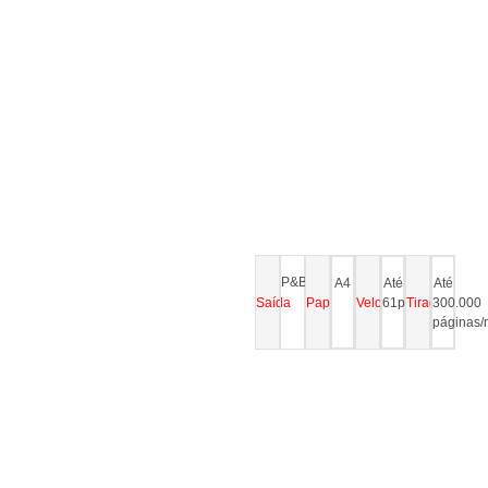
P&B
A4
Até
Até
Saída
Papel
Velocidade
61ppm
Tiragem
300.000
páginas/