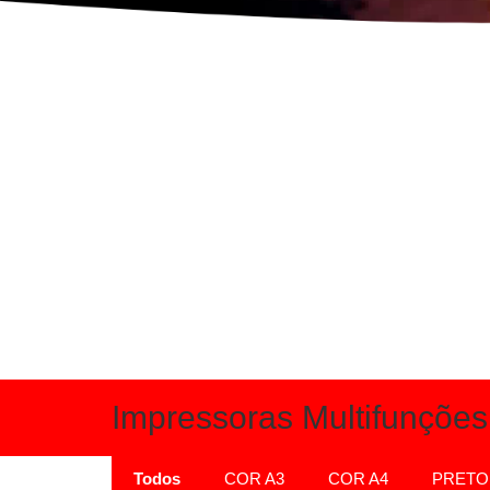
Impressoras Multifunções 
Todos
COR A3
COR A4
PRETO