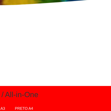
/ All-in-One
 A3
PRETO A4