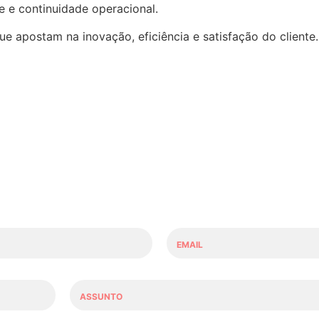
e e continuidade operacional.
 apostam na inovação, eficiência e satisfação do cliente.
E
m
a
i
A
l
s
*
s