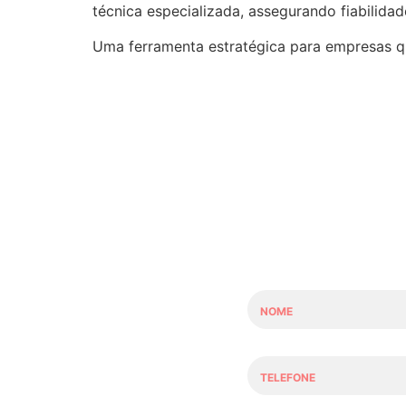
técnica especializada, assegurando fiabilidad
Uma ferramenta estratégica para empresas que
N
o
m
e
T
*
E
L