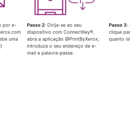
o por e-
Passo 2
: Dirija-se ao seu
Passo 3
:
Xerox.com
dispositivo com ConnectKey®,
clique pa
cebe uma
abra a aplicação @PrintByXerox;
quanto is
l)
introduza o seu endereço de e-
mail e palavra-passe.