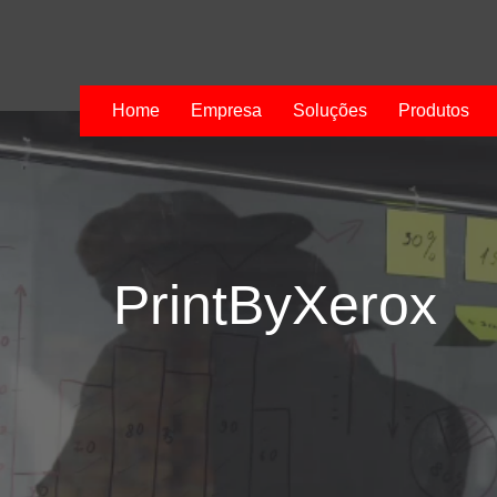
Home
Empresa
Soluções
Produtos
PrintByXerox