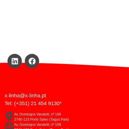
x-linha@x-linha.pt
Tel: (+351) 21 454 9130*
Av. Domingos Vandelli, nº 109
2740-123 Porto Salvo (Tagus Park)
Av. Domingos Vandelli, nº 109