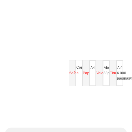
Cor
A4
Até
Até
Saída
Papel
Velocidade
33ppm
Tiragem
6.000
páginas/
N