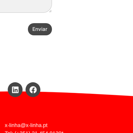
Enviar
x-linha@x-linha.pt