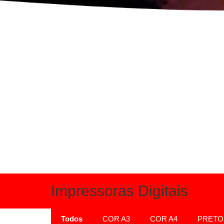
Impressoras Digitais
Todos
COR A3
COR A4
PRETO